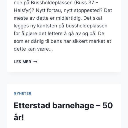
noe på Bussholdeplassen (Buss 37 –
Helsfyr)? Nytt fortau, nytt stoppested? Det
meste av dette er midlertidig. Det skal
legges ny kantsten på bussholdeplassen
for å gjøre det lettere å gå av og på. De
som er dårlig til bens har sikkert merket at
dette kan være…
HVA
LES MER
SKJER
PÅ
BUSSHOLDEPLASSEN
NYHETER
Etterstad barnehage – 50
år!