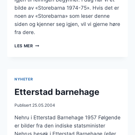
bilde av «Storebarna 1974-75». Hvis det er
noen av «Storebarna» som leser denne
siden og kjenner seg igjen, vil vi gjerne høre
fra dere.
ETTERSTAD
LES MER
BARNEHAGE
–
50
ÅR!
(2)
NYHETER
Etterstad barnehage
Publisert
25.05.2004
Nehru i Etterstad Barnehage 1957 Følgende
er bilder fra den indiske statsminister
Nehrus besøk i Etterstad Barnehage (eller