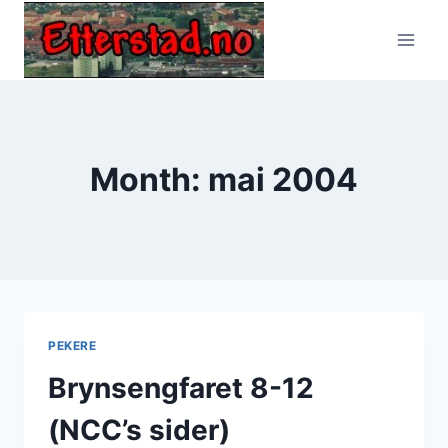
Skip
to
content
Month: mai 2004
PEKERE
Brynsengfaret 8-12
(NCC’s sider)