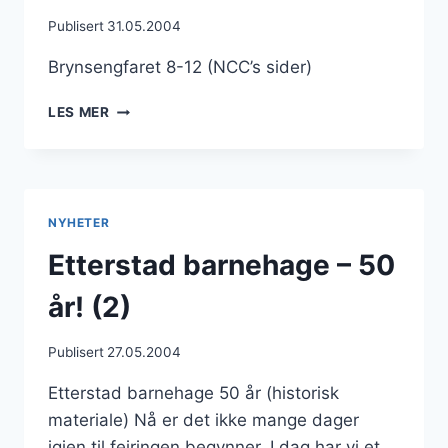
Publisert
31.05.2004
Brynsengfaret 8-12 (NCC’s sider)
BRYNSENGFARET
LES MER
8-
12
(NCC’S
SIDER)
NYHETER
Etterstad barnehage – 50
år! (2)
Publisert
27.05.2004
Etterstad barnehage 50 år (historisk
materiale) Nå er det ikke mange dager
igjen til feiringen begynner. I dag har vi et