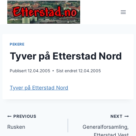
Skip
to
content
PEKERE
Tyver på Etterstad Nord
Publisert
12.04.2005
Sist endret
12.04.2005
Tyver på Etterstad Nord
Innleggsnavigasjon
PREVIOUS
NEXT
Rusken
Generalforsamling,
Etterstad Vest