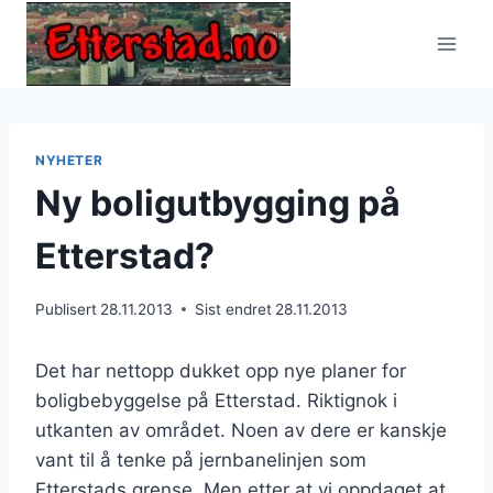
Skip
to
content
NYHETER
Ny boligutbygging på
Etterstad?
Publisert
28.11.2013
Sist endret
28.11.2013
Det har nettopp dukket opp nye planer for
boligbebyggelse på Etterstad. Riktignok i
utkanten av området. Noen av dere er kanskje
vant til å tenke på jernbanelinjen som
Etterstads grense. Men etter at vi oppdaget at