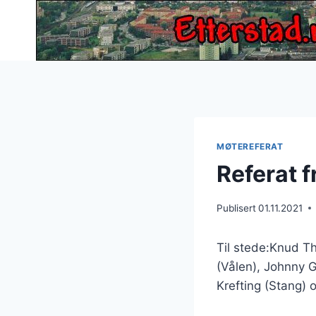
Skip
to
content
MØTEREFERAT
Referat 
Publisert
01.11.2021
Til stede:Knud Th
(Vålen), Johnny G
Krefting (Stang) 