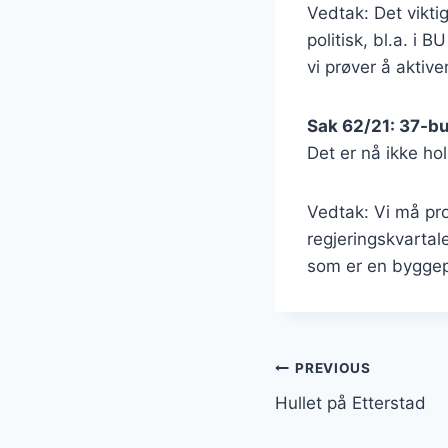
Vedtak: Det vikti
politisk, bl.a. i 
vi prøver å aktiv
Sak 62/21: 37-b
Det er nå ikke ho
Vedtak: Vi må pr
regjeringskvartal
som er en byggep
Innleggsnav
PREVIOUS
Hullet på Etterstad