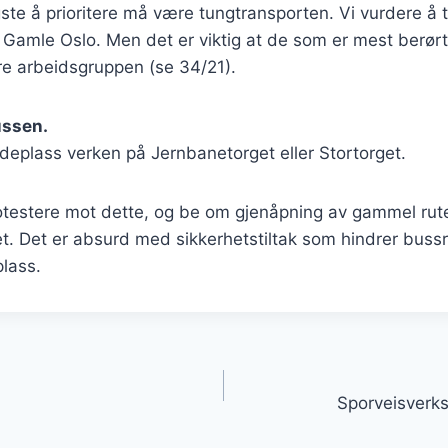
gste å prioritere må være tungtransporten. Vi vurdere å 
BU Gamle Oslo. Men det er viktig at de som er mest berørt
ere arbeidsgruppen (se 34/21).
ussen.
ldeplass verken på Jernbanetorget eller Stortorget.
otestere mot dette, og be om gjenåpning av gammel rute
et. Det er absurd med sikkerhetstiltak som hindrer bussr
lass.
igasjon
Sporveisverks