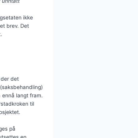
 unntatt
gsetaten ikke
et brev. Det
.
 der det
 (saksbehandling)
å ennå langt fram.
rstadkroken til
sjektet.
gges på
utsettes en