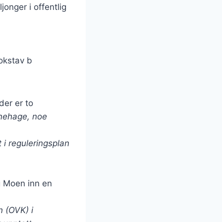
onger i offentlig
okstav b
der er to
nehage, noe
 i reguleringsplan
 Moen inn en
n (OVK) i