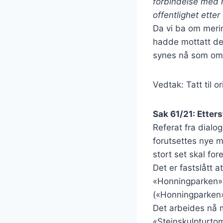
forbindelse med n
offentlighet etter
Da vi ba om merin
hadde mottatt det
synes nå som om e
Vedtak: Tatt til or
Sak 61/21: Etter
Referat fra dialog
forutsettes nye m
stort set skal for
Det er fastslått a
«Honningparken» 
(«Honningparken» 
Det arbeides nå m
«Steinskulpturtom