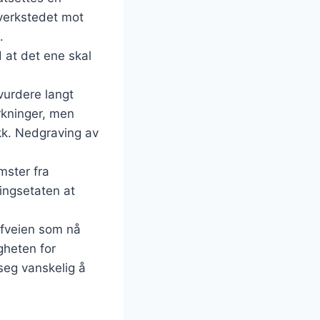
sverkstedet mot
.
d at det ene skal
vurdere langt
rkninger, men
kk. Nedgraving av
mster fra
ingsetaten at
offveien som nå
igheten for
seg vanskelig å