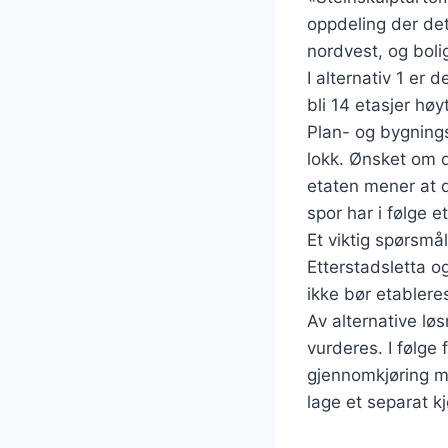
oppdeling der de
nordvest, og boli
I alternativ 1 er 
bli 14 etasjer høyt
Plan- og bygnings
lokk. Ønsket om d
etaten mener at d
spor har i følge e
Et viktig spørsmål
Etterstadsletta o
ikke bør etablere
Av alternative lø
vurderes. I følge 
gjennomkjøring me
lage et separat k