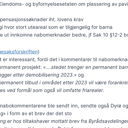
 Eiendoms- og byfornyelsesetaten om plassering av pavilj
spensasjonssøknader iht. lovens krav
 hvor stort uteareal som er tilgjengelig for barna
e ut innkomne nabomerknader bedre, jf Sak 10 §12-2 b
esaksforskriften
)
t er interessant, fordi det i kommentarer til nabomerkna
permanent prosjekt:
«….stedet trenger en permanent bar
legger etter demobilisering 2023.»
og
 permanent tilbud i området etter 2023 vil være forankret
res ved formål som også vil omfatte friarealer
.
abokommentarene ble sendt inn, sendte også Dyrø og
ng» i form av et brev der det sto
ring er hos tiltakshaver mottatt brev fra Byrådsavdelinge