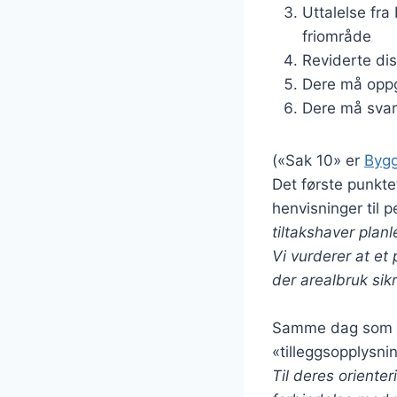
Uttalelse fra
friområde
Reviderte di
Dere må oppgi
Dere må svar
(«Sak 10» er
Bygg
Det første punkte
henvisninger til 
tiltakshaver plan
Vi vurderer at et
der arealbruk sik
Samme dag som n
«tilleggsopplysni
Til deres oriente