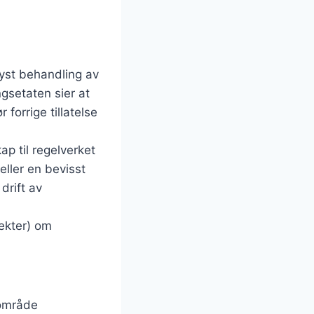
lyst behandling av
gsetaten sier at
 forrige tillatelse
p til regelverket
ller en bevisst
drift av
ekter) om
iområde