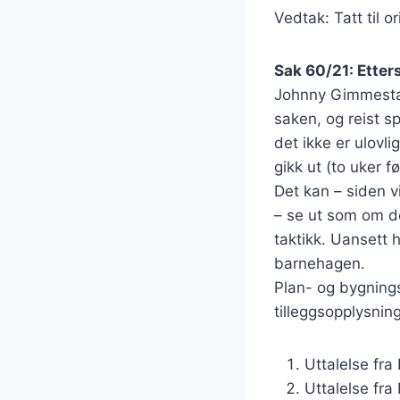
Vedtak: Tatt til or
Sak 60/21: Etter
Johnny Gimmestad 
saken, og reist s
det ikke er ulovli
gikk ut (to uker 
Det kan – siden v
– se ut som om d
taktikk. Uansett 
barnehagen.
Plan- og bygning
tilleggsopplysning
Uttalelse fra
Uttalelse fra