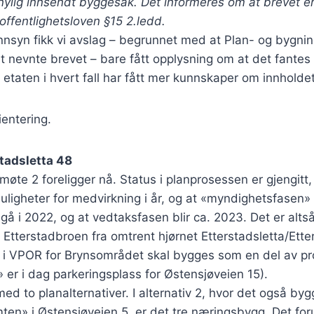
ylig innsendt byggesak. Det informeres om at brevet er
 offentlighetsloven §15 2.ledd.
nsyn fikk vi avslag – begrunnet med at Plan- og bygnin
 nevnte brevet – bare fått opplysning om at det fantes 
taten i hvert fall har fått mer kunnskaper om innholdet
ientering.
stadsletta 48
møte 2 foreligger nå. Status i planprosessen er gjengitt,
uligheter for medvirkning i år, og at «myndighetsfasen»
egå i 2022, og at vedtaksfasen blir ca. 2023. Det er alts
t Etterstadbroen fra omtrent hjørnet Etterstadsletta/Ette
i VPOR for Brynsområdet skal bygges som en del av pro
er i dag parkeringsplass for Østensjøveien 15).
ed to planalternativer. I alternativ 2, hvor det også by
ten» i Østensjøveien 5, er det tre næringsbygg. Det for