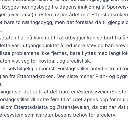
t bygges næringsbygg fra dagens innkjøring til Sporvei
ger (over base) i resten av området mot Etterstadkroken
det bare to næringsbygg, men det foreslås da til gjengjel
.
etaten har nå kommet til at utbygger kan se bort fra å 
ette var i utgangspunktet å redusere støy og barrierevi
isse problemene ikke fjernes, bare flyttes med langt lo
taten vist seg for kostbart og urealistisk.
 er selvfølgelig adkomst. Forslagsstiller antyder to adko
g en fra Etterstadkroken. Den siste mener Plan- og bygn
s.
sninger ser det ut til at det bare er Østensjøveien/Surst
forslagsstiller vil dette føre til at «det åpnes opp for mul
llom Etterstadsletta og Østensjøveien, da det har vist 
jøresystem som ivaretar basens behov for arealer».