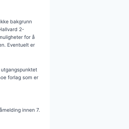
 ikke bakgrunn
Hallvard 2-
muligheter for å
ken. Eventuelt er
 i utgangspunktet
 noe forlag som er
påmelding innen 7.