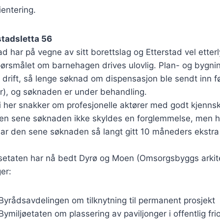
ientering.
stadsletta 56
har på vegne av sitt borettslag og Etterstad vel etter
pørsmålet om barnehagen drives ulovlig. Plan- og bygnin
g drift, så lenge søknad om dispensasjon ble sendt inn før
før), og søknaden er under behandling.
i her snakker om profesjonelle aktører med godt kjennska
en sene søknaden ikke skyldes en forglemmelse, men he
har den sene søknaden så langt gitt 10 måneders ekstra 
setaten har nå bedt Dyrø og Moen (Omsorgsbyggs arkit
er:
 Byrådsavdelingen om tilknytning til permanent prosjekt
 Bymiljøetaten om plassering av paviljonger i offentlig fr